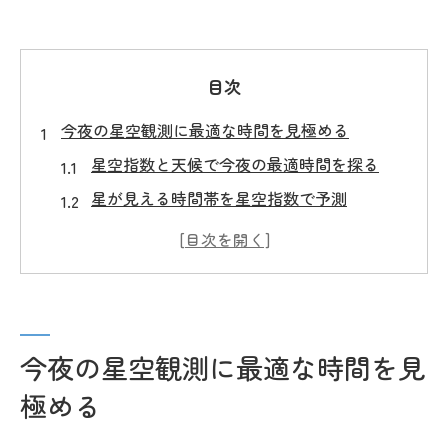
目次
今夜の星空観測に最適な時間を見極める
星空指数と天候で今夜の最適時間を探る
星が見える時間帯を星空指数で予測
星空指数と天候情報の使い分け方
星空 今日の観測条件を詳しく解説
星 見える 時間 今日の判断ポイント
天候と星空指数の違いを徹底検証した結果
今夜の星空観測に最適な時間を見
天候情報と星空指数の判定基準を比較
極める
星空指数 GPVの精度と活用法の違い
天候変化が星空指数に及ぼす影響とは