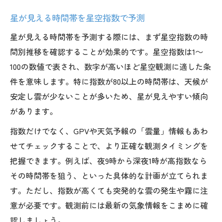
星空指数 当たらない時の雲量チェック法
星が見える時間帯を星空指数で予測
明日や週間の星空指数を正しく活かす秘訣
星が見える時間帯を予測する際には、まず星空指数の時
星空指数 明日や週間の比較活用法
間別推移を確認することが効果的です。星空指数は1～
週間の星空指数と天候の読み解き方
100の数値で表され、数字が高いほど星空観測に適した条
星空指数 週間で見落としがちな点
件を意味します。特に指数が80以上の時間帯は、天候が
天候変化と星空指数の予測精度を検証
安定し雲が少ないことが多いため、星が見えやすい傾向
星空指数 当たらない時の予測修正方法
があります。
本当に星が見える夜の条件を知る実践ヒント
指数だけでなく、GPVや天気予報の「雲量」情報もあわ
星空指数と天候双方から条件を確認
せてチェックすることで、より正確な観測タイミングを
星空指数 当たらない時の実践的判断法
把握できます。例えば、夜9時から深夜1時が高指数なら
その時間帯を狙う、といった具体的な計画が立てられま
星空 今日実際に見えるかの最終チェック
す。ただし、指数が高くても突発的な雲の発生や霧に注
GPVを活用した星空観測のベストタイミン
意が必要です。観測前には最新の気象情報をこまめに確
グ
認しましょう。