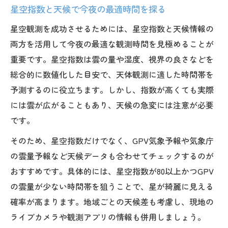
星空指数と天候で今夜の最適時間を探る
星空指数と天候データの違いを解説
星空観測を成功させるためには、星空指数と天候情報の
星空指数 当たらない要因の構造分析
両方を活用して今夜の最適な観測時間を見極めることが
星空指数が当たらない理由と対策の実情
重要です。星空指数は雲の量や湿度、視界の良さなどを
星空指数 当たらない時の主な原因を解明
総合的に数値化した目安で、天体観測に適した時間帯を
天候や雲量が星空指数に及ぼす影響
予測するのに役立ちます。しかし、指数が高くても実際
星空指数 GPVを用いた補完方法
には雲が広がることもあり、天候の急変には注意が必要
観測時の星空指数の信頼度を見抜く
です。
星空指数 明日や週間とのズレ対策
そのため、星空指数だけでなく、GPV気象予報や気象庁
GPVと気象情報で雲の動きを見逃さない方法
の雲量予報など天候データも合わせてチェックするのが
GPVと星空指数の雲量予測を徹底比較
おすすめです。具体的には、星空指数が80以上かつGPV
気象情報で星空 今日の観測可否を判断
の雲量が少ない時間帯を狙うことで、星が綺麗に見える
確率が高まります。地域ごとの天候差も考慮し、現地の
星空指数 GPVの組み合わせ活用術
ライブカメラや観測アプリの情報も併用しましょう。
雲の動きから星空観測時間を特定する