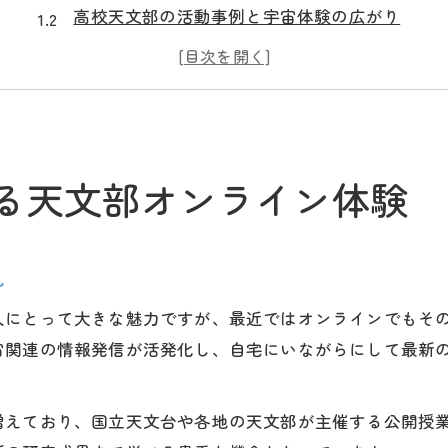
高校天文部の活動事例と宇宙体験の広がり
自宅で楽しむ天文部オンラインイベントの工夫
宇宙教室や講演会で深まるオンライン体験
アストロアカデミアを活用した宇宙学習法
話題の宇宙オンライン講座で知識を深めよう
る天文部オンライン体験
宇宙オンライン講座の選び方と活用ポイント
天文学公開講座で広がる宇宙の知識
オンラインで受けられる宇宙教室の特徴
見
天文講座や講演会の最新トレンドをチェック
人にとって大きな魅力ですが、最近ではオンラインでもそ
宇宙専門家によるアストロアカデミア活用法
宙関連の情報発信が活発化し、自宅にいながらにして最新
自宅で学ぶ天文部の新しい形と宇宙イベント
宇宙イベントを自宅から体験する方法
増えており、国立天文台や各地の天文部が主催する公開授
天文部オンライン活動で宇宙を身近に