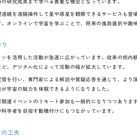
新の研究成果まで学べる貴重な機会となっています。
話題の天文講座と自宅学習の組み合わせ
望遠鏡を遠隔操作して星や惑星を観察できるサービスも登
宇宙オンライン講座による継続学習のコツ
す。オンラインで宇宙を学ぶことで、将来の進路選択や趣
国立天文台の情報を家庭学習に活用
宇宙好き必見の天文講座と注目の学習法
がり
宇宙好きが選ぶ人気天文講座の特徴
インを活用した活動が急速に広がっています。従来の校内
オンライン天文講座で宇宙を深く知る秘訣
など、デジタル化によって活動の幅が拡大しています。
アストロアカデミアの宇宙学習活用術
配信を行い、専門家による解説や質疑応答を通じて、より
天文講演会で学ぶ宇宙最新トピック
徒が宇宙の魅力を体験できるようになりました。
宇宙オンライン講座と部活動の両立方法
宙関連イベントのリモート参加も一般的になりつつありま
進路選びに役立つ宇宙分野の最新情報まとめ
や科学者を目指す動機付けにもつながっています。
宇宙分野での進路選択に役立つポイント
天文学者のキャリアと収入の現実を知る
トの工夫
宇宙オンライン講座で進路の幅を広げる