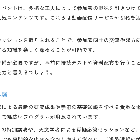
イベントは、多様な工夫によって参加者の興味を引きつけ
高校天文部から宇宙分野へ進む道
気コンテンツです。これらは動画配信サービスやSNSを
公開講座や宇宙教室で未来を設計しよう
2026年注目の宇宙現象を家庭で楽しむ秘訣
セッションを取り入れることで、参加者同士の交流や双方
2026年話題の宇宙現象を事前にチェック
する知識を楽しく深めることが可能です。
家庭で見たい天体イベントの楽しみ方
準備が必要ですが、事前に接続テストや資料配布を行うこ
オンライン講座で宇宙現象を解説する方法
魅力と言えるでしょう。
天文部活動と連動した観測計画の立て方
国立天文台発信の宇宙イベント情報活用術
体験
家による最新の研究成果や宇宙の基礎知識を学べる貴重な
まで幅広いプログラムが用意されています。
いての特別講演や、天文学者による質疑応答セッションなど
らでも専門的な内容を分かりやすく学べた」「進路選択の