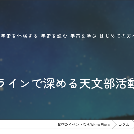
宇宙を体験する
宇宙を読む
宇宙を学ぶ
はじめての方
星と宇宙の体験プログラム
読む宇宙
ホシアソビの学校
StarGuideLabo
ラインで深める天文部活
星空のイベントならWhite Piece
コラム