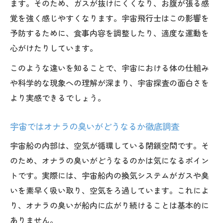
ます。そのため、ガスが抜けにくくなり、お腹が張る感
紹介
覚を強く感じやすくなります。宇宙飛行士はこの影響を
宇宙好き中学生に喜ばれるアイテムの選び
予防するために、食事内容を調整したり、適度な運動を
方
心がけたりしています。
宇宙への好奇心を刺激するプレゼントのア
イデア
このような違いを知ることで、宇宙における体の仕組み
や科学的な現象への理解が深まり、宇宙探査の面白さを
宇宙好き同士で盛り上がるプレゼント体験
より実感できるでしょう。
談
宇宙空間で発見された驚きの現象とその理由に
宇宙ではオナラの臭いがどうなるか徹底調査
迫る
宇宙船の内部は、空気が循環している閉鎖空間です。そ
宇宙空間でしか見られない現象を科学的に
のため、オナラの臭いがどうなるのかは気になるポイン
解説
トです。実際には、宇宙船内の換気システムがガスや臭
宇宙の不思議な現象のメカニズムをやさし
いを素早く吸い取り、空気をろ過しています。これによ
く紹介
り、オナラの臭いが船内に広がり続けることは基本的に
宇宙で観測された驚きの結果とその背景を
ありません。