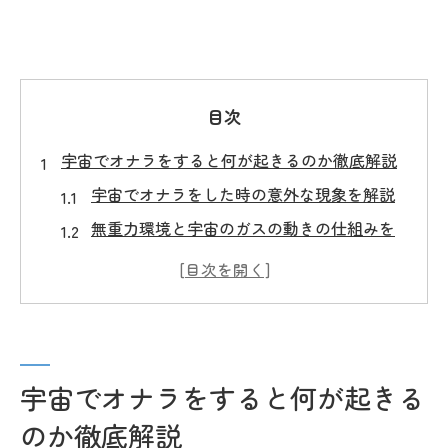
目次
宇宙でオナラをすると何が起きるのか徹底解説
宇宙でオナラをした時の意外な現象を解説
無重力環境と宇宙のガスの動きの仕組みを
知る
宇宙ではオナラの臭いがどうなるか徹底調
査
宇宙飛行士が語るオナラ体験談のリアルな
裏側
宇宙でオナラをすると何が起きる
宇宙でガスが引火する危険性と対策につい
のか徹底解説