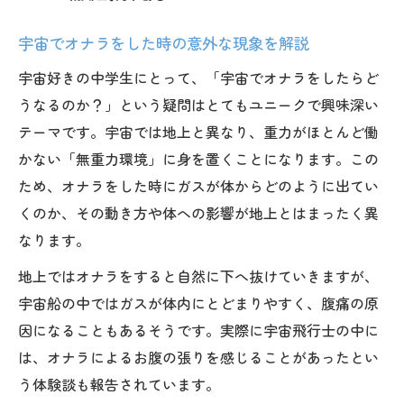
て
好奇心あふれる中学生の宇宙への疑問を解き明
宇宙でオナラをした時の意外な現象を解説
かす
宇宙好きの中学生にとって、「宇宙でオナラをしたらど
宇宙の疑問を深掘りする中学生の視点を紹
うなるのか？」という疑問はとてもユニークで興味深い
介
テーマです。宇宙では地上と異なり、重力がほとんど働
宇宙好きが抱く素朴な疑問と科学の答えを
かない「無重力環境」に身を置くことになります。この
解説
ため、オナラをした時にガスが体からどのように出てい
宇宙の基本知識を中学生にもわかりやすく
くのか、その動き方や体への影響が地上とはまったく異
説明
なります。
宇宙で生じる不思議を友達と話す楽しさと
地上ではオナラをすると自然に下へ抜けていきますが、
は
宇宙船の中ではガスが体内にとどまりやすく、腹痛の原
宇宙について専門家に聞いてみたい質問集
因になることもあるそうです。実際に宇宙飛行士の中に
無重力がもたらす宇宙での身長変化の真実とは
は、オナラによるお腹の張りを感じることがあったとい
無重力で宇宙飛行士の身長が伸びる理由を
う体験談も報告されています。