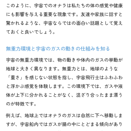
解説
このように、宇宙でのオナラは私たちの体の感覚や健康
宇宙で身長が伸びる仕組みと科学的根拠を
にも影響を与える重要な現象です。友達や家族に話すと
知る
驚かれるような、宇宙ならではの面白い話題として覚え
宇宙空間で起きる身体の変化と注意点を紹
ておくと良いでしょう。
介
無重力環境と宇宙のガスの動きの仕組みを知る
宇宙の無重力が人間の健康に与える影響を
考察
宇宙の無重力環境では、物の動きや体内のガスの挙動が
宇宙から地球に戻った後の身長の戻り方と
地球と大きく異なります。無重力とは、地球のような
は
「重さ」を感じない状態を指し、宇宙飛行士はふわふわ
と浮かぶ感覚を体験します。この環境下では、ガスや液
宇宙が好きな人へのおすすめプレゼント案まと
体が上下に分かれることがなく、混ざり合ったまま漂う
め
のが特徴です。
宇宙好きに贈る実用的なプレゼント選びの
コツ
例えば、地球上ではオナラのガスは自然に下へ移動しま
すが、宇宙船内ではガスが腸の中にとどまる傾向があり
宇宙を感じられるおすすめグッズの特徴を