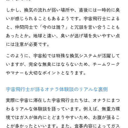
探る
しかし、換気の流れが弱い場所や、直後には一時的に臭
宇宙好き中学生が知っておきたい新発見ま
いが感じられることもあるようです。宇宙飛行士による
とめ
と、仲間同士で「今のは誰？」と冗談を言い合うことも
宇宙現象の理由を専門家の意見から読み解
あったとか。地球と違い、臭いが逃げ場を失いやすい点
く
には注意が必要です。
宇宙の面白さを深掘りする学びとワクワクを体
このように、宇宙船では特殊な換気システムが活躍して
験
いますが、完全な無臭にはならないため、チームワーク
宇宙の面白さに触れる新しい学びの方法を
やマナーも大切なポイントとなります。
紹介
宇宙好き中学生がワクワクする体験談まと
宇宙飛行士が語るオナラ体験談のリアルな裏側
め
実際に宇宙に滞在した宇宙飛行士たちは、オナラにまつ
宇宙の知識を深めるための学び方とコツを
わるリアルな体験談を語っています。例えば、無重力環
解説
境ではガスが体内にとどまりやすいため、お腹が張るこ
宇宙を題材にした学習活動の魅力と楽しみ
とが多かったといいます。また、食事内容によってガス