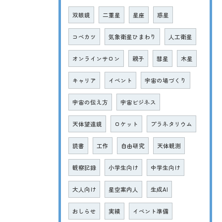
双眼鏡
二重星
星座
惑星
コベカツ
気象衛星ひまわり
人工衛星
オンラインサロン
親子
彗星
木星
キャリア
イベント
宇宙の場づくり
宇宙の伝え方
宇宙ビジネス
天体望遠鏡
ロケット
プラネタリウム
読書
工作
自由研究
天体観測
観察記録
小学生向け
中学生向け
大人向け
星空案内人
生成AI
おしらせ
実績
イベント準備