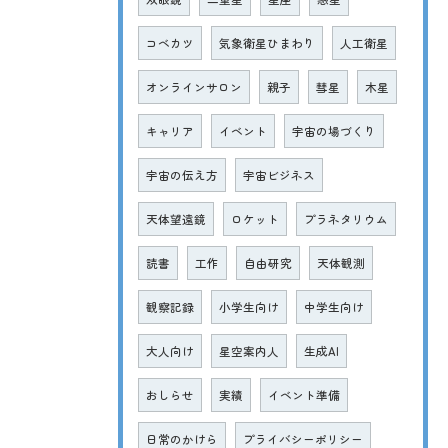
コベカツ
気象衛星ひまわり
人工衛星
オンラインサロン
親子
彗星
木星
キャリア
イベント
宇宙の場づくり
宇宙の伝え方
宇宙ビジネス
天体望遠鏡
ロケット
プラネタリウム
読書
工作
自由研究
天体観測
観察記録
小学生向け
中学生向け
大人向け
星空案内人
生成AI
おしらせ
実績
イベント準備
日常のかけら
プライバシーポリシー