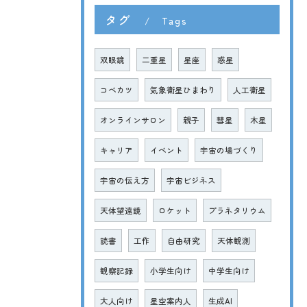
タグ
Tags
双眼鏡
二重星
星座
惑星
コベカツ
気象衛星ひまわり
人工衛星
オンラインサロン
親子
彗星
木星
キャリア
イベント
宇宙の場づくり
宇宙の伝え方
宇宙ビジネス
天体望遠鏡
ロケット
プラネタリウム
読書
工作
自由研究
天体観測
観察記録
小学生向け
中学生向け
大人向け
星空案内人
生成AI