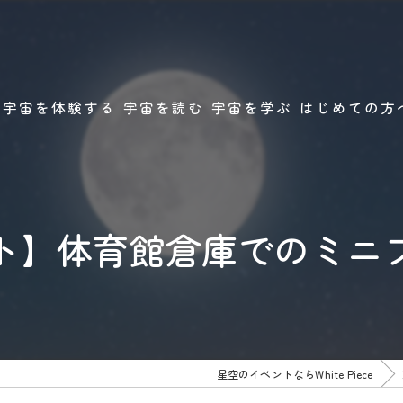
宇宙を体験する
宇宙を読む
宇宙を学ぶ
はじめての方
星と宇宙の体験プログラム
読む宇宙
ホシアソビの学校
StarGuideLabo
ト】体育館倉庫でのミニ
星空のイベントならWhite Piece